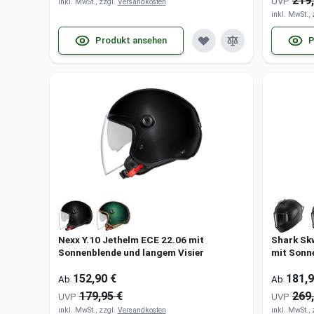
219,
UVP
inkl. MwSt., zzgl.
Versandkosten
inkl. MwSt.,
Produkt ansehen
P
Nexx Y.10 Jethelm ECE 22.06 mit
Shark Sk
Sonnenblende und langem Visier
mit Sonn
152,90 €
181,9
Ab
Ab
179,95 €
269,
UVP
UVP
inkl. MwSt., zzgl.
Versandkosten
inkl. MwSt.,