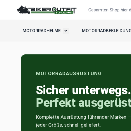
Zum Inhalt springen
Suche
MOTORRADHELME
MOTORRADBEKLEIDUN
Untermenü umschalten: Motorradh
MOTORRADAUSRÜSTUNG
Sicher unterwegs.
Perfekt ausgerüst
Komplette Ausrüstung führender Marken — 
jeder Größe, schnell geliefert.