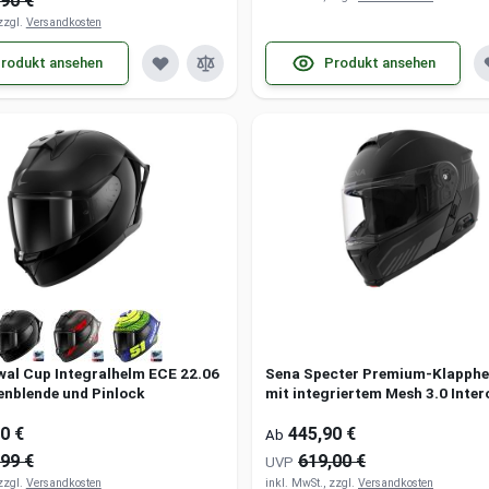
90 €
 zzgl.
Versandkosten
rodukt ansehen
Produkt ansehen
wal Cup Integralhelm ECE 22.06
Sena Specter Premium-Klapphe
enblende und Pinlock
mit integriertem Mesh 3.0 Inte
Headset und LED Bremslicht
0 €
445,90 €
Ab
99 €
619,00 €
UVP
 zzgl.
Versandkosten
inkl. MwSt., zzgl.
Versandkosten