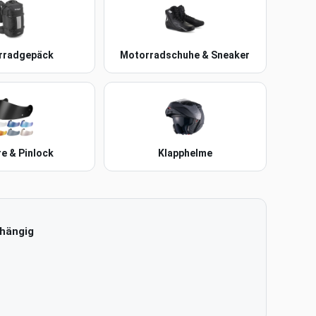
rradgepäck
Motorradschuhe & Sneaker
re & Pinlock
Klapphelme
bhängig