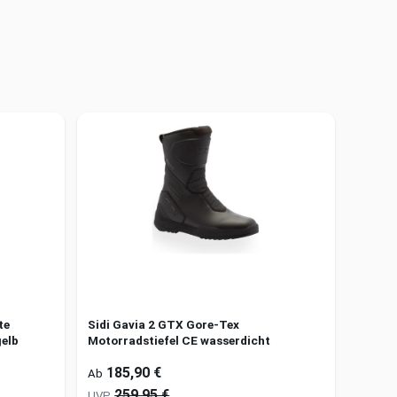
te
Sidi Gavia 2 GTX Gore-Tex
elb
Motorradstiefel CE wasserdicht
185,90 €
Ab
259,95 €
UVP