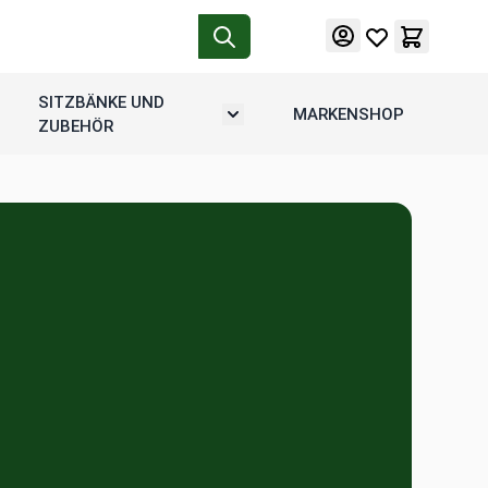
SITZBÄNKE UND
MARKENSHOP
tion
rmenü umschalten: Motorradgepäck
Untermenü umschalten: Sitzbänke u
ZUBEHÖR