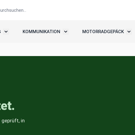
G
KOMMUNIKATION
MOTORRADGEPÄCK
elme
Untermenü umschalten: Motorradbekleidung
Untermenü umschalten: Kommunika
Unte
et.
geprüft, in