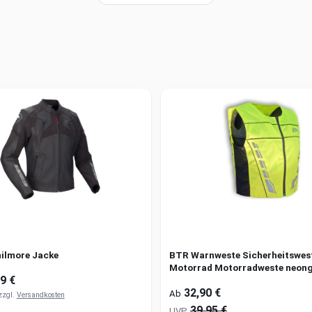
hilmore Jacke
BTR Warnweste Sicherheitswes
Motorrad Motorradweste neong
9 €
32,90 €
Ab
 zzgl.
Versandkosten
39,95 €
UVP