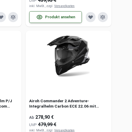
459,95 €
UVP
inkl. MwSt., zzgl.
Versandkosten
Produkt ansehen
lm P/J
Airoh Commander 2 Adventure-
rcom
Integralhelm Carbon ECE 22.06 mit
Pinlock und Sonnenblende
278,90 €
Ab
479,99 €
UVP
inkl. MwSt., zzgl.
Versandkosten