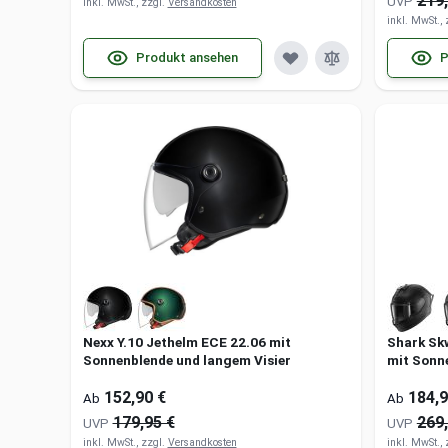
219,
UVP
inkl. MwSt., zzgl.
Versandkosten
inkl. MwSt.,
Produkt ansehen
P
Nexx Y.10 Jethelm ECE 22.06 mit
Shark Sk
Sonnenblende und langem Visier
mit Sonn
152,90 €
184,9
Ab
Ab
179,95 €
269,
UVP
UVP
inkl. MwSt., zzgl.
Versandkosten
inkl. MwSt.,