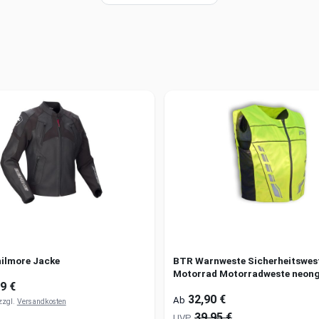
hilmore Jacke
BTR Warnweste Sicherheitswes
Motorrad Motorradweste neong
9 €
32,90 €
Ab
 zzgl.
Versandkosten
39,95 €
UVP