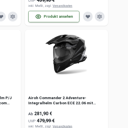
459,95 €
UVP
inkl. MwSt., zzgl.
Versandkosten
Produkt ansehen
lm P/J
Airoh Commander 2 Adventure-
rcom
Integralhelm Carbon ECE 22.06 mit
Pinlock und Sonnenblende
281,90 €
Ab
479,99 €
UVP
inkl. MwSt., zzgl.
Versandkosten