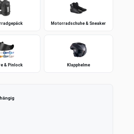
rradgepäck
Motorradschuhe & Sneaker
re & Pinlock
Klapphelme
bhängig