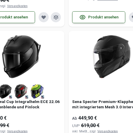
90 €
 zzgl.
Versandkosten
rodukt ansehen
Produkt ansehen
wal Cup Integralhelm ECE 22.06
Sena Specter Premium-Klapphe
enblende und Pinlock
mit integriertem Mesh 3.0 Inte
Headset und LED Bremslicht
0 €
449,90 €
Ab
99 €
619,00 €
UVP
 zzgl.
Versandkosten
inkl. MwSt., zzgl.
Versandkosten