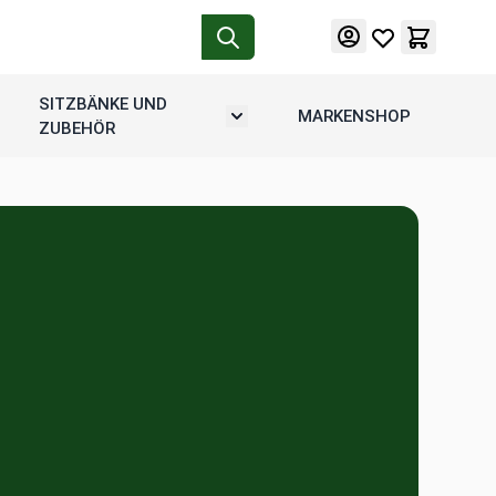
SITZBÄNKE UND
MARKENSHOP
tion
rmenü umschalten: Motorradgepäck
Untermenü umschalten: Sitzbänke u
ZUBEHÖR