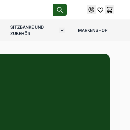
SITZBÄNKE UND
MARKENSHOP
tion
rmenü umschalten: Motorradgepäck
Untermenü umschalten: Sitzbänke u
ZUBEHÖR