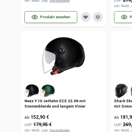
219,
UVP
inkl. MwSt., zzgl.
Versandkosten
inkl. MwSt.,
Produkt ansehen
P
Nexx Y.10 Jethelm ECE 22.06 mit
Shark Sk
Sonnenblende und langem Visier
mit Sonn
152,90 €
181,9
Ab
Ab
179,95 €
269,
UVP
UVP
inkl. MwSt., zzgl.
Versandkosten
inkl. MwSt.,