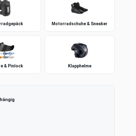
rradgepäck
Motorradschuhe & Sneaker
re & Pinlock
Klapphelme
bhängig