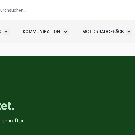
G
KOMMUNIKATION
MOTORRADGEPÄCK
elme
Untermenü umschalten: Motorradbekleidung
Untermenü umschalten: Kommunika
Unte
et.
geprüft, in